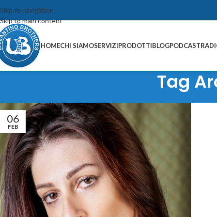
Skip to navigation
Skip to main content
HOME
CHI SIAMO
SERVIZI
PRODOTTI
BLOG
PODCAST
RAD
Tag Ar
06
FEB