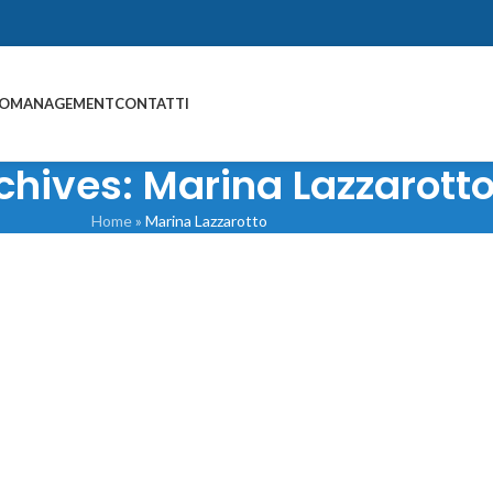
IO
MANAGEMENT
CONTATTI
chives: Marina Lazzarott
Home
»
Marina Lazzarotto